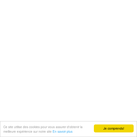
Ce site utilise des cookies pour vous assurer d'obtenir la
Je comprends!
meilleure expérience sur notre site
En savoir plus