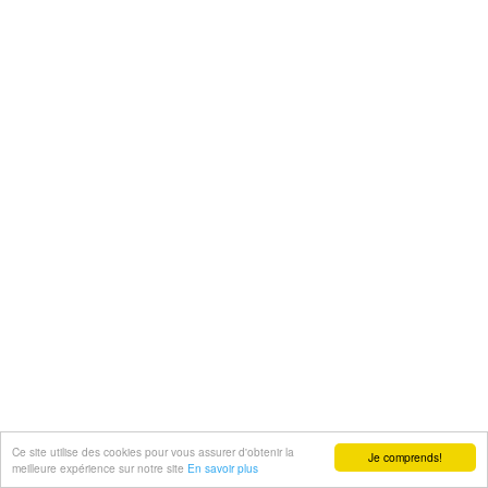
Ce site utilise des cookies pour vous assurer d'obtenir la
Je comprends!
meilleure expérience sur notre site
En savoir plus