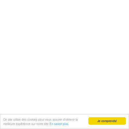
Ce site utilise des cookies pour vous assurer d'obtenir la
Je comprends!
meilleure expérience sur notre site
En savoir plus