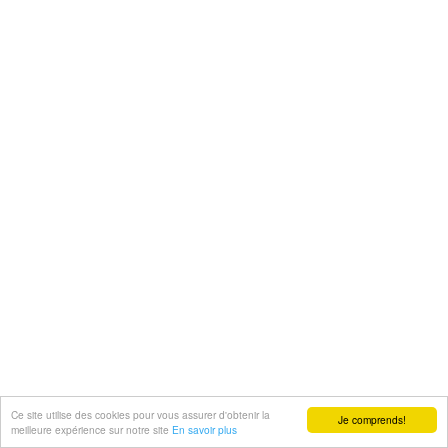
Ce site utilise des cookies pour vous assurer d'obtenir la
Je comprends!
meilleure expérience sur notre site
En savoir plus