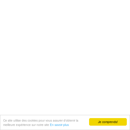
Ce site utilise des cookies pour vous assurer d'obtenir la
Je comprends!
meilleure expérience sur notre site
En savoir plus