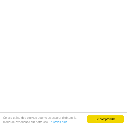
Ce site utilise des cookies pour vous assurer d'obtenir la
Je comprends!
meilleure expérience sur notre site
En savoir plus