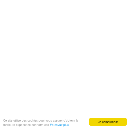
Ce site utilise des cookies pour vous assurer d'obtenir la
Je comprends!
meilleure expérience sur notre site
En savoir plus