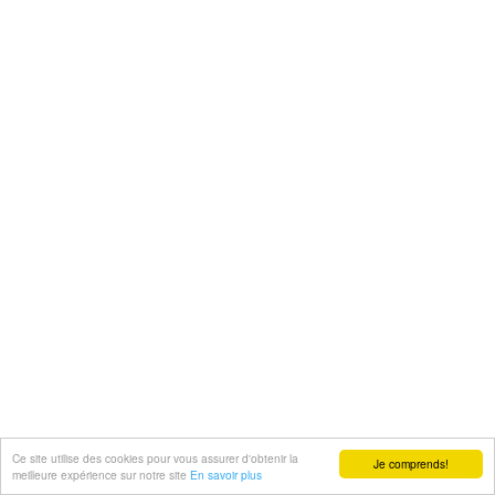
Ce site utilise des cookies pour vous assurer d'obtenir la
Je comprends!
meilleure expérience sur notre site
En savoir plus