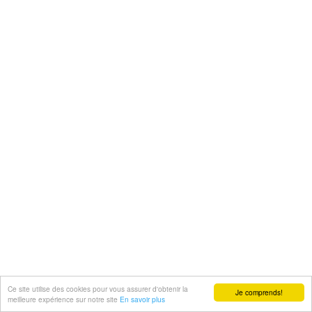
Ce site utilise des cookies pour vous assurer d'obtenir la
Je comprends!
meilleure expérience sur notre site
En savoir plus