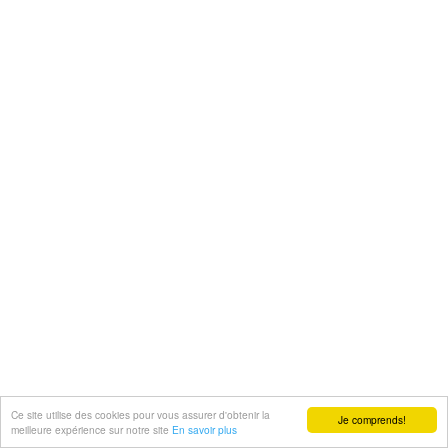
Ce site utilise des cookies pour vous assurer d'obtenir la
Je comprends!
meilleure expérience sur notre site
En savoir plus