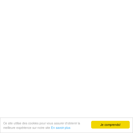
Ce site utilise des cookies pour vous assurer d'obtenir la
Je comprends!
meilleure expérience sur notre site
En savoir plus