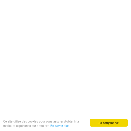
Ce site utilise des cookies pour vous assurer d'obtenir la
Je comprends!
meilleure expérience sur notre site
En savoir plus