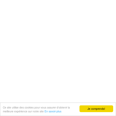
Ce site utilise des cookies pour vous assurer d'obtenir la
Je comprends!
meilleure expérience sur notre site
En savoir plus