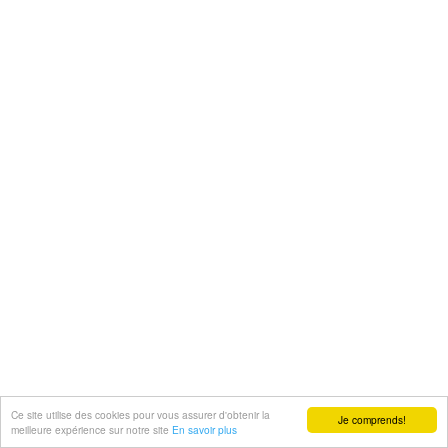
Ce site utilise des cookies pour vous assurer d'obtenir la
Je comprends!
meilleure expérience sur notre site
En savoir plus