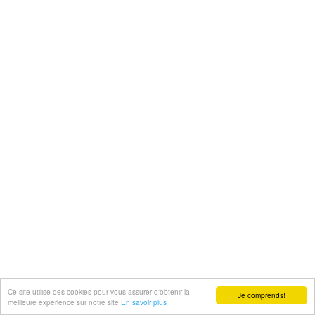
Ce site utilise des cookies pour vous assurer d'obtenir la
Je comprends!
meilleure expérience sur notre site
En savoir plus