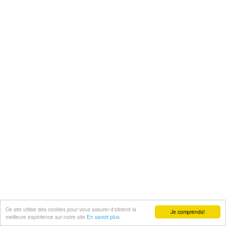
Ce site utilise des cookies pour vous assurer d'obtenir la
Je comprends!
meilleure expérience sur notre site
En savoir plus