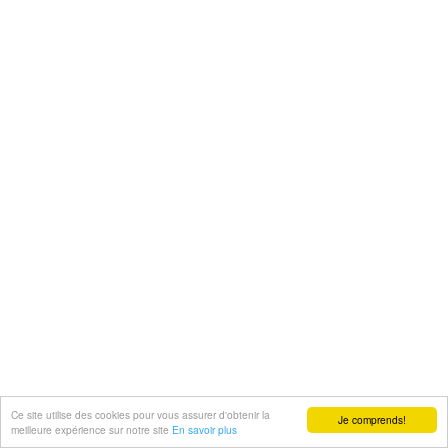
Ce site utilise des cookies pour vous assurer d'obtenir la
Je comprends!
meilleure expérience sur notre site
En savoir plus