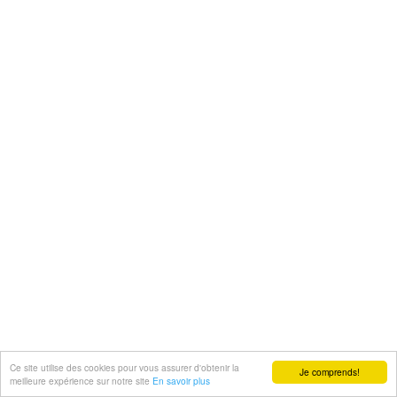
Ce site utilise des cookies pour vous assurer d'obtenir la
Je comprends!
meilleure expérience sur notre site
En savoir plus