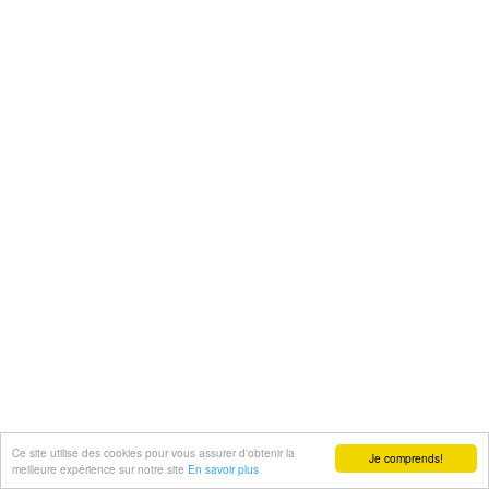
Ce site utilise des cookies pour vous assurer d'obtenir la
Je comprends!
meilleure expérience sur notre site
En savoir plus