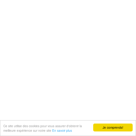
Ce site utilise des cookies pour vous assurer d'obtenir la
Je comprends!
meilleure expérience sur notre site
En savoir plus