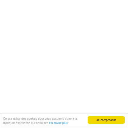
Ce site utilise des cookies pour vous assurer d'obtenir la
Je comprends!
meilleure expérience sur notre site
En savoir plus