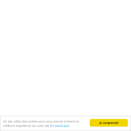
Ce site utilise des cookies pour vous assurer d'obtenir la
Je comprends!
meilleure expérience sur notre site
En savoir plus