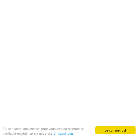
Ce site utilise des cookies pour vous assurer d'obtenir la
Je comprends!
meilleure expérience sur notre site
En savoir plus