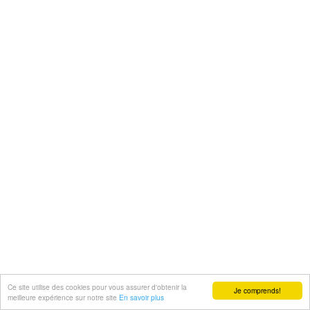
Ce site utilise des cookies pour vous assurer d'obtenir la
Je comprends!
meilleure expérience sur notre site
En savoir plus