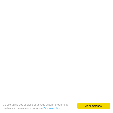
Ce site utilise des cookies pour vous assurer d'obtenir la
Je comprends!
meilleure expérience sur notre site
En savoir plus