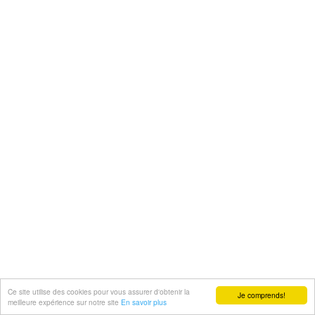
Ce site utilise des cookies pour vous assurer d'obtenir la
Je comprends!
meilleure expérience sur notre site
En savoir plus