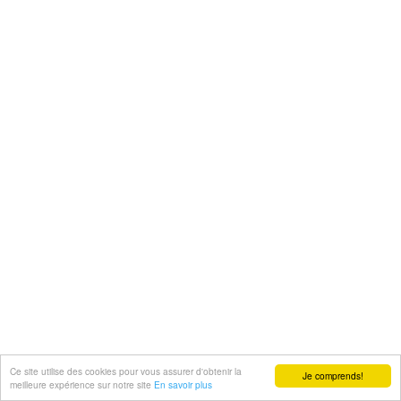
Ce site utilise des cookies pour vous assurer d'obtenir la
Je comprends!
meilleure expérience sur notre site
En savoir plus