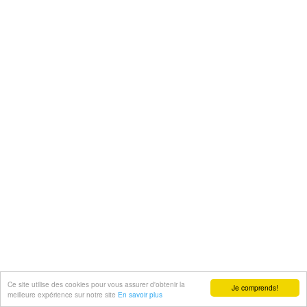
Ce site utilise des cookies pour vous assurer d'obtenir la
Je comprends!
meilleure expérience sur notre site
En savoir plus