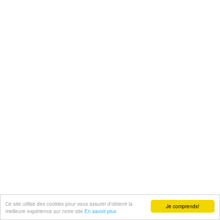
Ce site utilise des cookies pour vous assurer d'obtenir la
Je comprends!
meilleure expérience sur notre site
En savoir plus