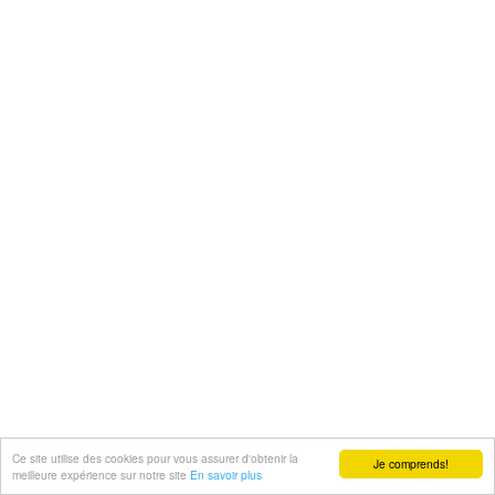
Ce site utilise des cookies pour vous assurer d'obtenir la
Je comprends!
meilleure expérience sur notre site
En savoir plus