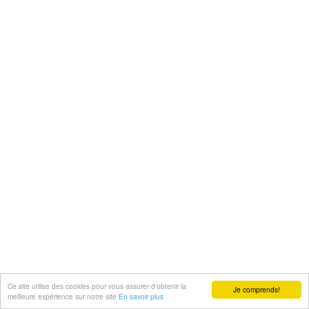
Ce site utilise des cookies pour vous assurer d'obtenir la
Je comprends!
meilleure expérience sur notre site
En savoir plus