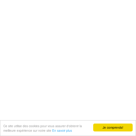
Ce site utilise des cookies pour vous assurer d'obtenir la
Je comprends!
meilleure expérience sur notre site
En savoir plus