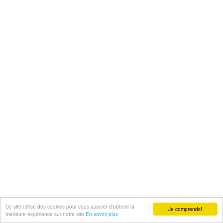
Ce site utilise des cookies pour vous assurer d'obtenir la
Je comprends!
meilleure expérience sur notre site
En savoir plus