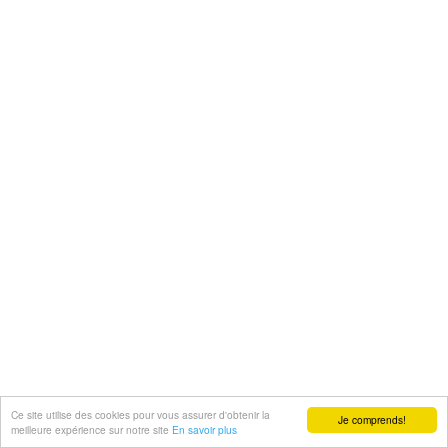
Ce site utilise des cookies pour vous assurer d'obtenir la
Je comprends!
meilleure expérience sur notre site
En savoir plus