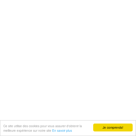
Ce site utilise des cookies pour vous assurer d'obtenir la
Je comprends!
meilleure expérience sur notre site
En savoir plus