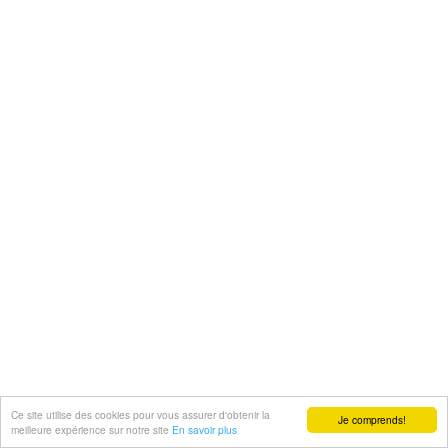
Ce site utilise des cookies pour vous assurer d'obtenir la
Je comprends!
meilleure expérience sur notre site
En savoir plus