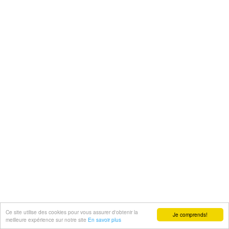
Ce site utilise des cookies pour vous assurer d'obtenir la
Je comprends!
meilleure expérience sur notre site
En savoir plus