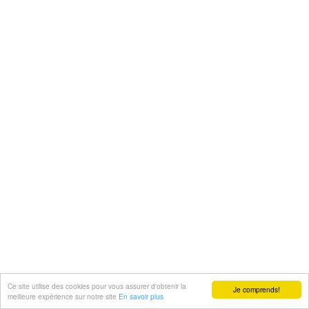
Ce site utilise des cookies pour vous assurer d'obtenir la
Je comprends!
meilleure expérience sur notre site
En savoir plus