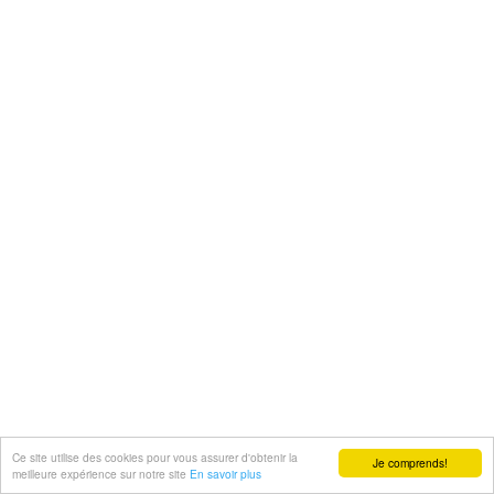
Ce site utilise des cookies pour vous assurer d'obtenir la
Je comprends!
meilleure expérience sur notre site
En savoir plus