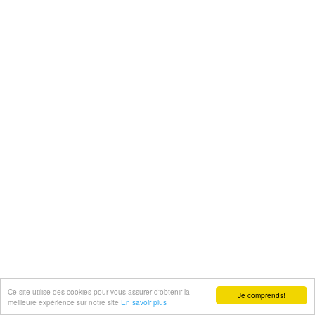
Ce site utilise des cookies pour vous assurer d'obtenir la
Je comprends!
meilleure expérience sur notre site
En savoir plus