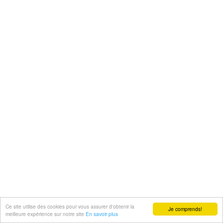
Ce site utilise des cookies pour vous assurer d'obtenir la
Je comprends!
meilleure expérience sur notre site
En savoir plus