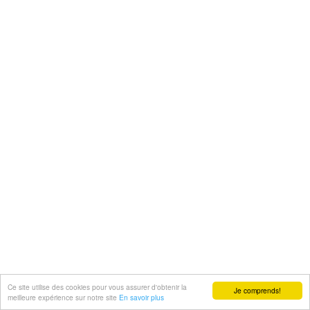
Ce site utilise des cookies pour vous assurer d'obtenir la
Je comprends!
meilleure expérience sur notre site
En savoir plus