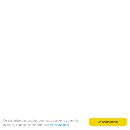
Ce site utilise des cookies pour vous assurer d'obtenir la
Je comprends!
meilleure expérience sur notre site
En savoir plus