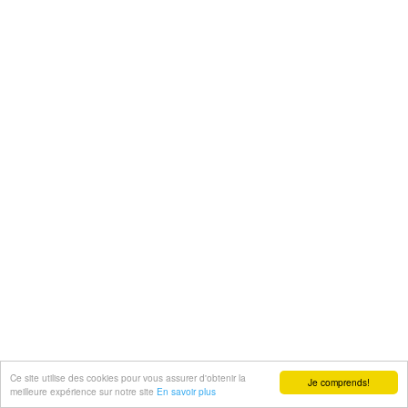
Ce site utilise des cookies pour vous assurer d'obtenir la
Je comprends!
meilleure expérience sur notre site
En savoir plus