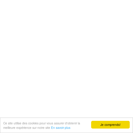
Ce site utilise des cookies pour vous assurer d'obtenir la
Je comprends!
meilleure expérience sur notre site
En savoir plus