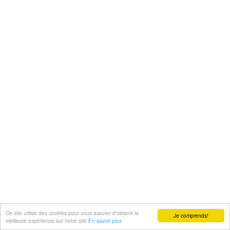
Ce site utilise des cookies pour vous assurer d'obtenir la
Je comprends!
meilleure expérience sur notre site
En savoir plus