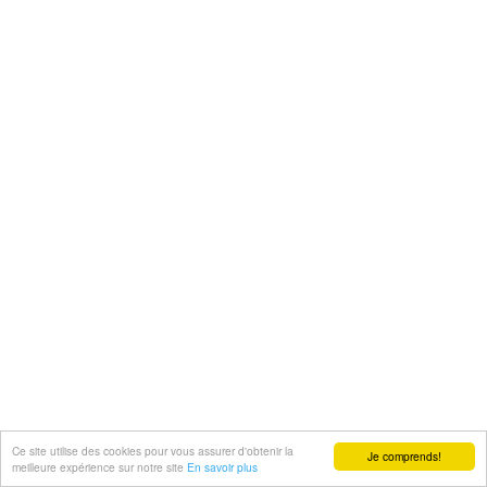
Ce site utilise des cookies pour vous assurer d'obtenir la
Je comprends!
meilleure expérience sur notre site
En savoir plus