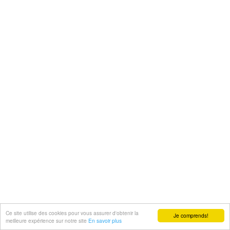
Ce site utilise des cookies pour vous assurer d'obtenir la
Je comprends!
meilleure expérience sur notre site
En savoir plus