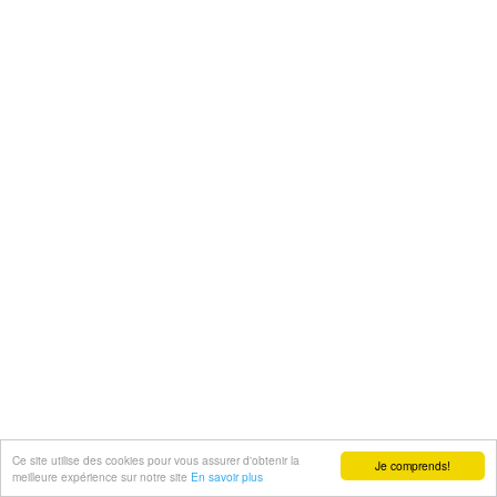
Ce site utilise des cookies pour vous assurer d'obtenir la
Je comprends!
meilleure expérience sur notre site
En savoir plus