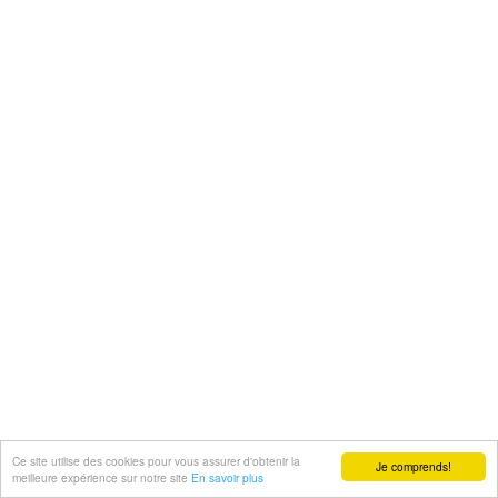
Ce site utilise des cookies pour vous assurer d'obtenir la
Je comprends!
meilleure expérience sur notre site
En savoir plus